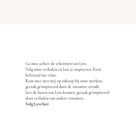
Ga mee achter de schermen van Lyss.
Volg onze verhalen en laat je inspireren. Even
helemaal me-time.
Kom mee met mij op inkoop bij onze merken,
geraak geïnspireerd door de nieuwste trends,
leer de buren van Lyss kennen, geraak geïnspireerd
door verhalen van andere vrouwen…
Volg Lyss hier