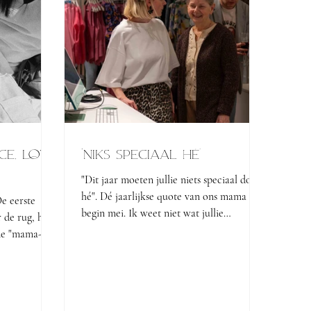
ce, love
"Niks speciaal hé'
"Dit jaar moeten jullie niets speciaal doen
hé". Dé jaarlijkse quote van ons mama
e eerste
begin mei. Ik weet niet wat jullie
 de rug, het
gewoontes zijn of...
 de "mama-