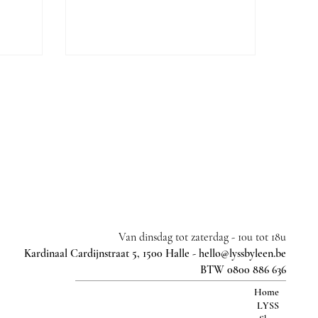
Van dinsdag tot zaterdag -
10u tot 18u
Kardinaal Cardijnstraat 5, 1500 Halle -
hello@lyssbyleen.be
BTW 0800 886 636
Home
LYSS