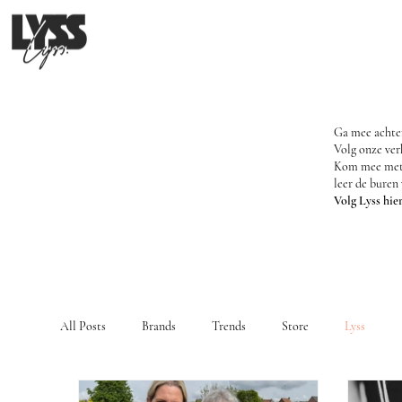
Ga mee achter
Volg onze ver
Kom mee met m
leer de buren
Volg Lyss hie
All Posts
Brands
Trends
Store
Lyss