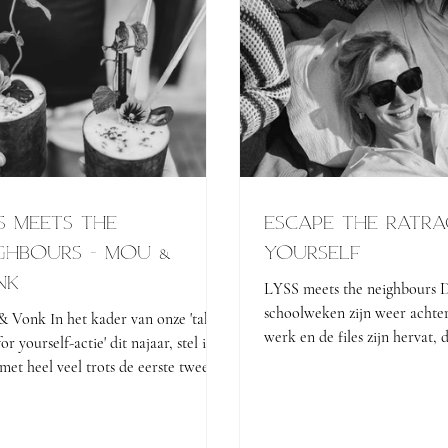
S meets the
escape the ratra
ghbourS - MOU &
yourself
NK
LYSS meets the neighbours D
schoolweken zijn weer achter
 Vonk In het kader van onze 'take
werk en de files zijn hervat,
or yourself-actie' dit najaar, stel ik
taxi's" draaien...
e met heel veel trots de eerste twee
rouwen...