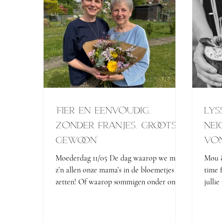
"Fier en eenvoudig,
LYS
zonder Franjes. Groots
nei
gewoon"
VO
Moederdag 11/05 De dag waarop we met
Mou &
z’n allen onze mama’s in de bloemetjes
time f
zetten! Of waarop sommigen onder ons
julli
jammer genoeg met een...
buurv