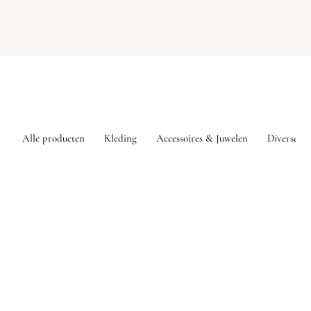
Alle producten
Kleding
Accessoires & Juwelen
Diversen
Sorry, het gevraagde product is niet beschikbaar
Mijn account
Volg uw bestelling
Favorieten
Winkelmandje
Toon prijzen
EUR