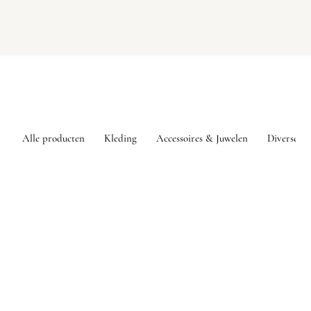
Alle producten
Kleding
Accessoires & Juwelen
Diversen
Wenskaarten
Winkel
/
Diversen
/
Wenskaarten
Mijn account
Volg uw bestelling
Favorieten
Winkelmandje
Toon prijzen
EUR