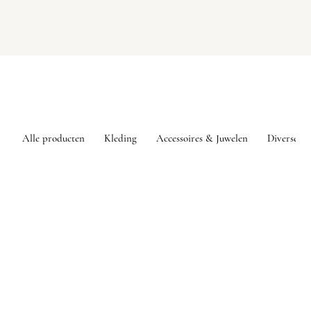
Alle producten
Kleding
Accessoires & Juwelen
Diversen
Sorry, het gevraagde product is niet beschikbaar
Mijn account
Volg uw bestelling
Favorieten
Winkelmandje
Toon prijzen
EUR