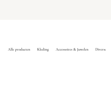
Alle producten
Kleding
Accessoires & Juwelen
Diversen
Sorry, het gevraagde product is niet beschikbaar
Mijn account
Volg uw bestelling
Favorieten
Winkelmandje
Toon prijzen
EUR