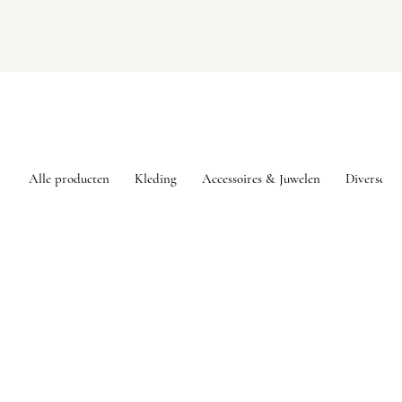
Alle producten
Kleding
Accessoires & Juwelen
Diversen
Sorry, het gevraagde product is niet beschikbaar
Mijn account
Volg uw bestelling
Favorieten
Winkelmandje
Toon prijzen
EUR