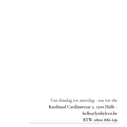
Bewaar dit product voor later
Favoriet
Favoriet gemaakt
Favorieten bekijken
Maia
Mijn account
Volg uw bestelling
Favorieten
Winkelmandje
Toon prijzen
EUR
Van dinsdag tot zaterdag -
10u tot 18u
Kardinaal Cardijnstraat 5, 1500 Halle -
hello@lyssbyleen.be
BTW 0800 886 636