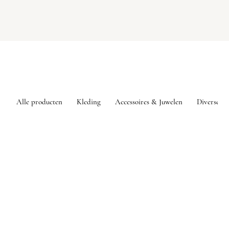
Alle producten
Kleding
Accessoires & Juwelen
Diversen
Sorry, het gevraagde product is niet beschikbaar
Mijn account
Volg uw bestelling
Favorieten
Winkelmandje
Toon prijzen
EUR