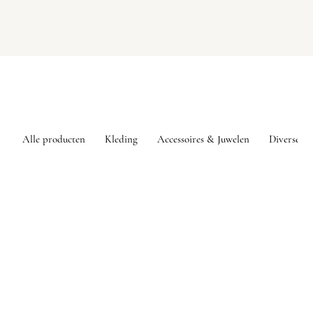
Alle producten
Kleding
Accessoires & Juwelen
Diversen
Sorry, het gevraagde product is niet beschikbaar
Mijn account
Volg uw bestelling
Favorieten
Winkelmandje
Toon prijzen
EUR