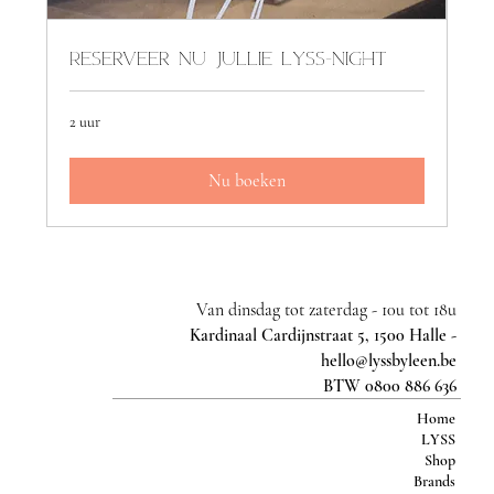
Reserveer nu jullie Lyss-night
2 uur
Nu boeken
Van dinsdag tot zaterdag -
10u tot 18u
Kardinaal Cardijnstraat 5, 1500 Halle -
hello@lyssbyleen.be
BTW 0800 886 636
Home
LYSS
Shop
Brands