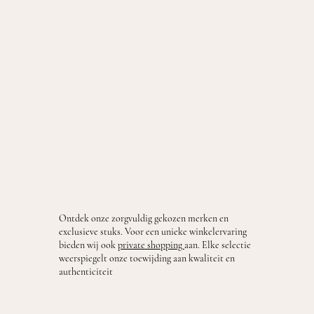
Ontdek onze zorgvuldig gekozen merken en
exclusieve stuks. Voor een unieke winkelervaring
bieden wij ook
private shopping
aan. Elke selectie
weerspiegelt onze toewijding aan kwaliteit en
authenticiteit