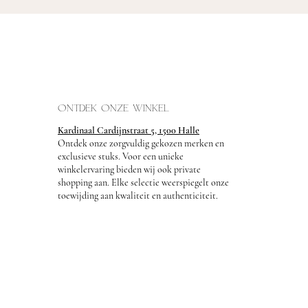
ONTDEK ONZE WINKEL
Kardinaal Cardijnstraat 5, 1500 Halle
Ontdek onze zorgvuldig gekozen merken en
exclusieve stuks. Voor een unieke
winkelervaring bieden wij ook private
shopping aan. Elke selectie weerspiegelt onze
toewijding aan kwaliteit en authenticiteit.