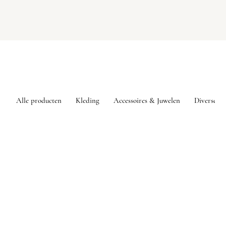
Alle producten
Kleding
Accessoires & Juwelen
Diversen
Sorry, het gevraagde product is niet beschikbaar
Mijn account
Volg uw bestelling
Favorieten
Winkelmandje
Toon prijzen
EUR